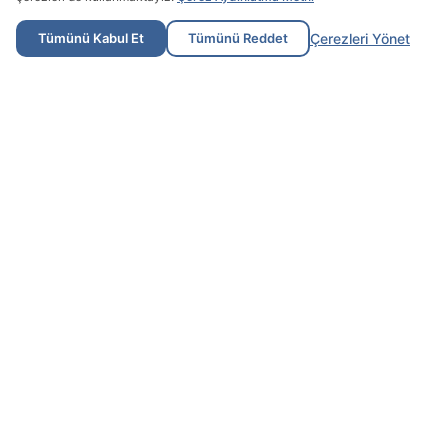
Tümünü Kabul Et
Tümünü Reddet
Çerezleri Yönet
Kurumsal
Sürdürülebilirlik
Hakkımızda
Entegre Yönetim Sistemi
Vizyon & Misyon
Tanıtım
Kariyer
Kariyer Fırsatları
Yatırımcı İlişkileri
Halka Arz Bilgileri
İletişim
Kurumsal Yönetim
Raporlar
Özel Durum Açıklamaları
Sıkça Sorulan Sorular
Sık Ziyaret Edilenler
Bilgi Toplumu Hizmetleri