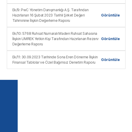
Ek/9: PwC Yönetim Danışmanlığı A.Ş. Tarafından
Hazırlanan 16 Şubat 2023 Tarihli Şirket Değeri
Görüntüle
Tahminine İlişkin Değerleme Raporu
Ek/10: 5768 Ruhsat Numaralı Maden Ruhsat Sahasına
İlişkin UMREK Yetkin Kişi Tarafından Hazırlanan Rezerv
Görüntüle
Değerleme Raporu
Ek/11: 30.09.2023 Tarihinde Sona Eren Döneme İlişkin
Görüntüle
Finansal Tablolar ve Özel Bağımsız Denetim Raporu