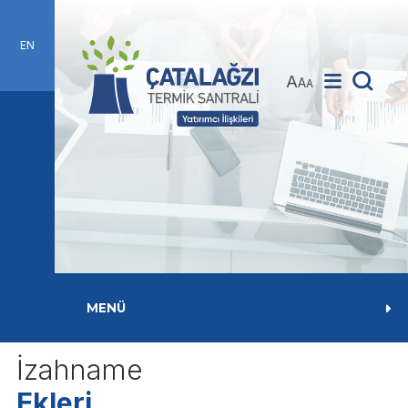
EN
A
A
A
MENÜ
İzahname
Ekleri