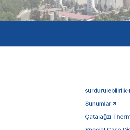
surdurulebilirlik
Sunumlar
Çatalağzı Therma
Special Case Di