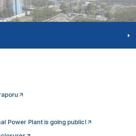
-raporu
l Power Plant is going public!
sclosures