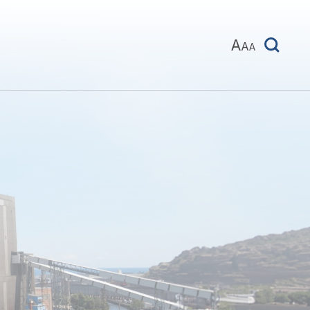
A
A
A