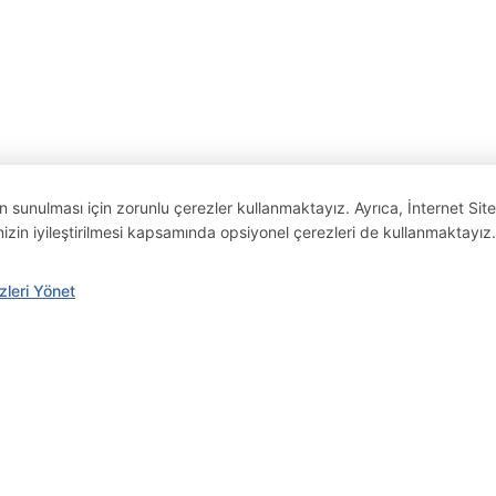
n sunulması için zorunlu çerezler kullanmaktayız. Ayrıca, İnternet Site
nizin iyileştirilmesi kapsamında opsiyonel çerezleri de kullanmaktayız
zleri Yönet
s
Sustainability
ng (IPO)
Integrated Management System
ance