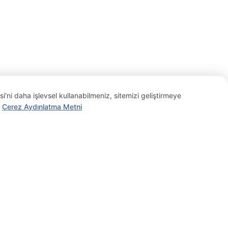
si'ni daha işlevsel kullanabilmeniz, sitemizi geliştirmeye
.
Çerez Aydınlatma Metni
Career
Contact
Career Oppurtunities