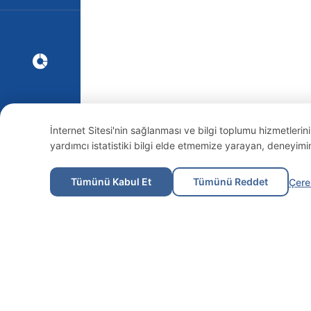
İnternet Sitesi'nin sağlanması ve bilgi toplumu hizmetlerini
yardımcı istatistiki bilgi elde etmemize yarayan, deneyimi
Tümünü Kabul Et
Tümünü Reddet
Çere
Corporate
Investor Relation
About Us
Initial Public Offeri
Vision & Mission
Corporate Govern