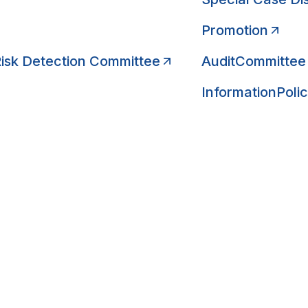
Promotion
 Risk Detection Committee
AuditCommittee
InformationPoli