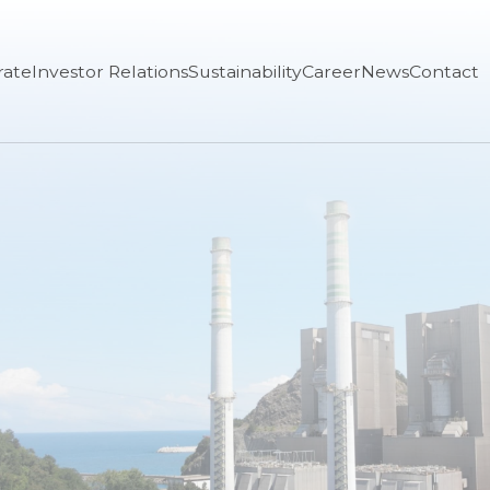
rate
Investor Relations
Sustainability
Career
News
Contact