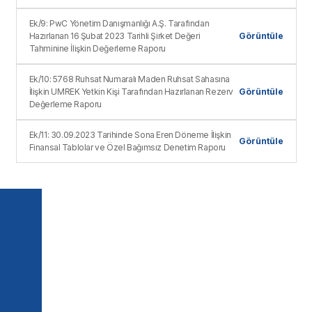
Ek/9: PwC Yönetim Danışmanlığı A.Ş. Tarafından
Hazırlanan 16 Şubat 2023 Tarihli Şirket Değeri
Görüntüle
Tahminine İlişkin Değerleme Raporu
Ek/10: 5768 Ruhsat Numaralı Maden Ruhsat Sahasına
İlişkin UMREK Yetkin Kişi Tarafından Hazırlanan Rezerv
Görüntüle
Değerleme Raporu
Ek/11: 30.09.2023 Tarihinde Sona Eren Döneme İlişkin
Görüntüle
Finansal Tablolar ve Özel Bağımsız Denetim Raporu