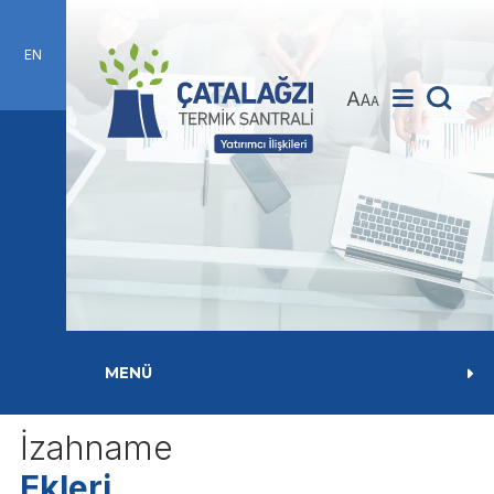
EN
A
A
A
MENÜ
İzahname
Ekleri